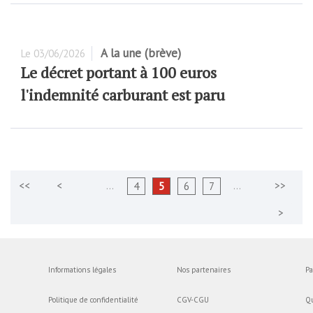
A la une (brève)
Le
03/06/2026
Le décret portant à 100 euros
l'indemnité carburant est paru
…
…
4
5
6
7
Informations légales
Nos partenaires
Pa
Politique de confidentialité
CGV-CGU
Q