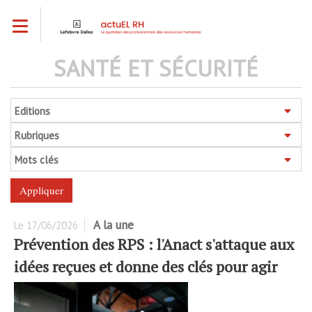
Aller
Toggle navigation
au
contenu
principal
SANTÉ ET SÉCURITÉ
Editions
Rubriques
Mots clés
A la une
Le
17/06/2026
Prévention des RPS : l'Anact s'attaque aux
idées reçues et donne des clés pour agir