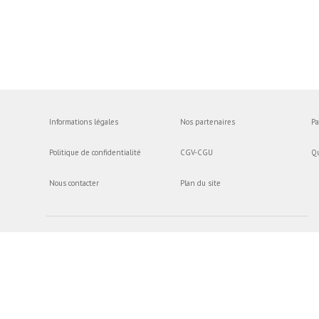
Informations légales
Nos partenaires
Pa
Politique de confidentialité
CGV-CGU
Q
Nous contacter
Plan du site