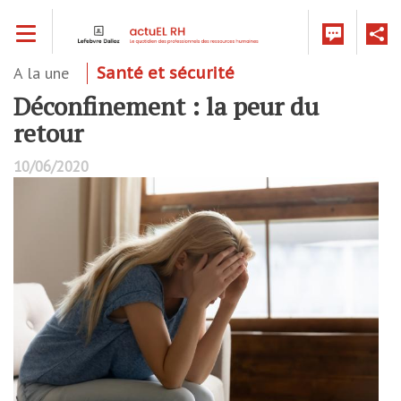
Aller
Toggle navigation
au
contenu
principal
A la une
Santé et sécurité
Déconfinement : la peur du
retour
10/06/2020