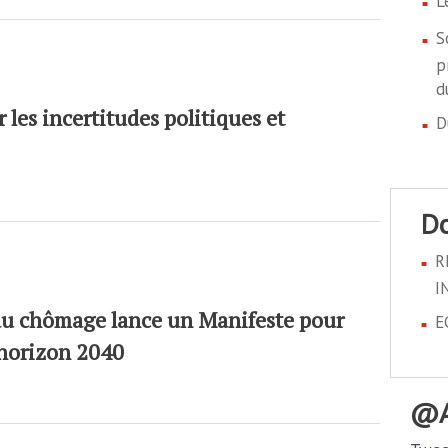
L
S
p
d
les incertitudes politiques et
D
R
I
 au chômage lance un Manifeste pour
E
’horizon 2040