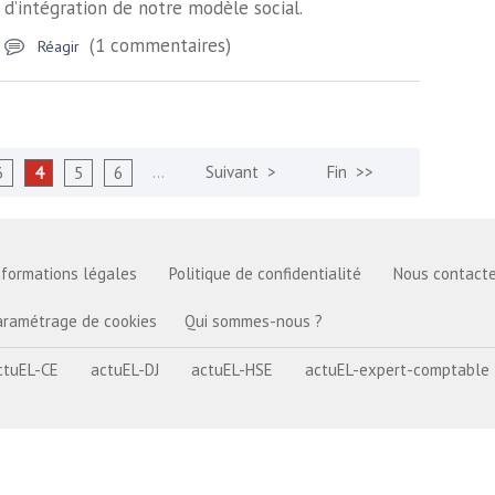
d’intégration de notre modèle social.
(1 commentaires)
Réagir
…
3
4
5
6
nformations légales
Politique de confidentialité
Nous contacte
aramétrage de cookies
Qui sommes-nous ?
ctuEL-CE
actuEL-DJ
actuEL-HSE
actuEL-expert-comptable