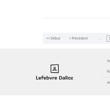
…
I
P
a