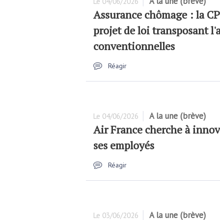
A la une (brève)
Le
04/06/2026
Assurance chômage : la CPM
projet de loi transposant l'
conventionnelles
Réagir
A la une (brève)
Le
04/06/2026
Air France cherche à innov
ses employés
Réagir
A la une (brève)
Le
03/06/2026