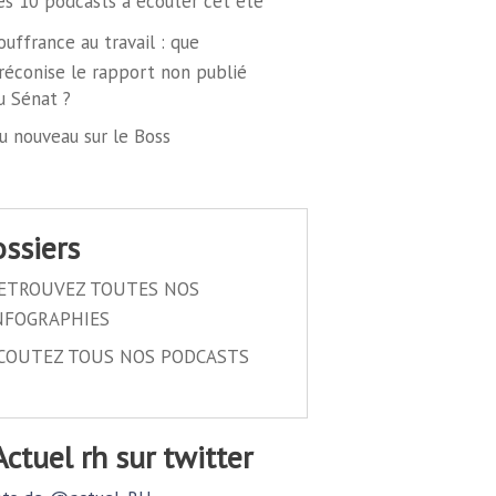
es 10 podcasts à écouter cet été
ouffrance au travail : que
réconise le rapport non publié
u Sénat ?
u nouveau sur le Boss
dossiers
ETROUVEZ TOUTES NOS
NFOGRAPHIES
COUTEZ TOUS NOS PODCASTS
@actuel rh sur twitter