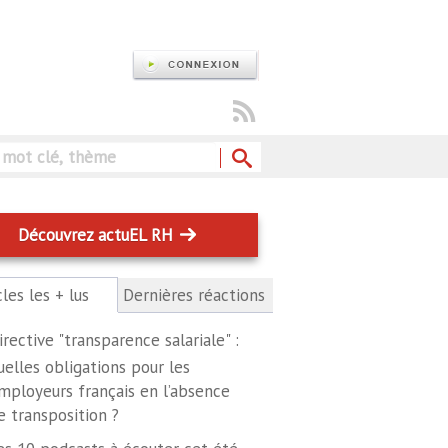
Rechercher
Découvrez actuEL RH
cles les + lus
(onglet
Dernières réactions
actif)
irective "transparence salariale" :
uelles obligations pour les
mployeurs français en l’absence
e transposition ?