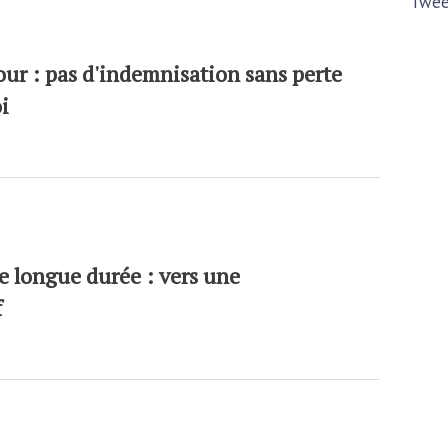
Twee
jour : pas d'indemnisation sans perte
i
e longue durée : vers une
f