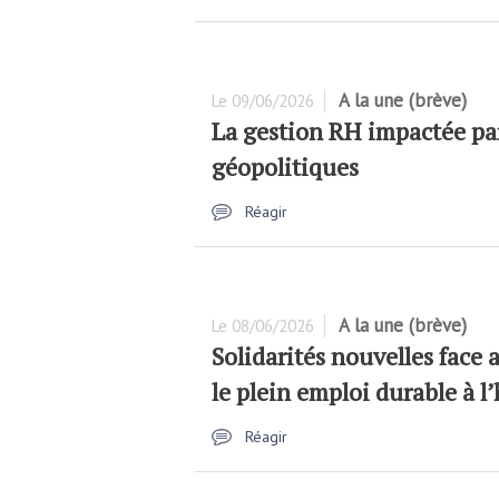
A la une (brève)
Le
09/06/2026
La gestion RH impactée par 
géopolitiques
Réagir
A la une (brève)
Le
08/06/2026
Solidarités nouvelles face
le plein emploi durable à l
Réagir