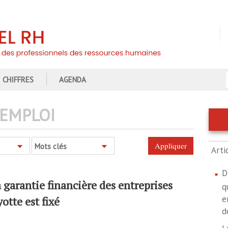
CHIFFRES
AGENDA
EMPLOI
Mots clés
Arti
D
garantie financière des entreprises
q
e
otte est fixé
d