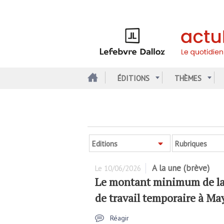
Aller
au
contenu
principal
ÉDITIONS
THÈMES
Editions
Rubriques
A la une (brève)
Le
10/06/2026
Le montant minimum de la 
de travail temporaire à May
Réagir