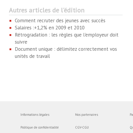
Autres articles de l'édition
Comment recruter des jeunes avec succès
Salaires :+1,2% en 2009 et 2010
Rétrogradation : les règles que l'employeur doit
suivre
Document unique : délimitez correctement vos
unités de travail
Informations légales
Nos partenaires
Pa
Politique de confidentialité
CGV-CGU
Q