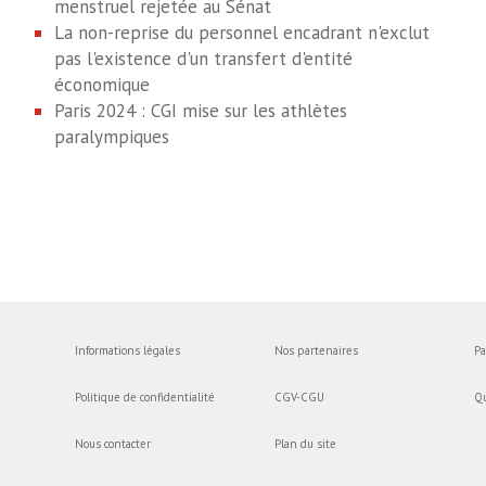
menstruel rejetée au Sénat
La non-reprise du personnel encadrant n'exclut
pas l'existence d'un transfert d'entité
économique
Paris 2024 : CGI mise sur les athlètes
paralympiques
Informations légales
Nos partenaires
Pa
Politique de confidentialité
CGV-CGU
Q
Nous contacter
Plan du site