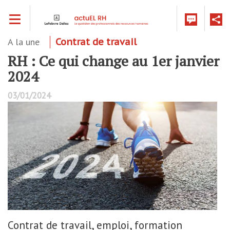
Aller
Toggle navigation
au
contenu
principal
A la une
Contrat de travail
RH : Ce qui change au 1er janvier
2024
03/01/2024
Contrat de travail, emploi, formation