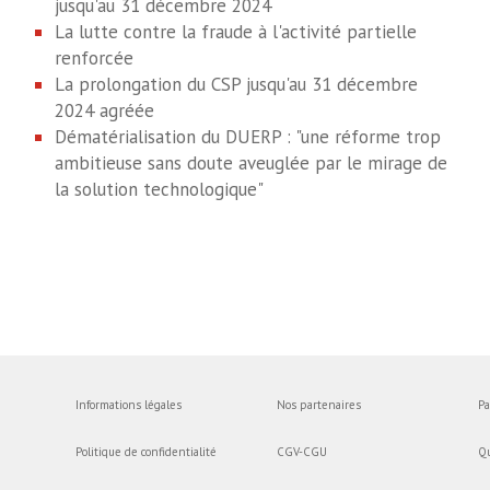
jusqu'au 31 décembre 2024
La lutte contre la fraude à l'activité partielle
renforcée
La prolongation du CSP jusqu'au 31 décembre
2024 agréée
Dématérialisation du DUERP : "une réforme trop
ambitieuse sans doute aveuglée par le mirage de
la solution technologique"
Informations légales
Nos partenaires
Pa
Politique de confidentialité
CGV-CGU
Q