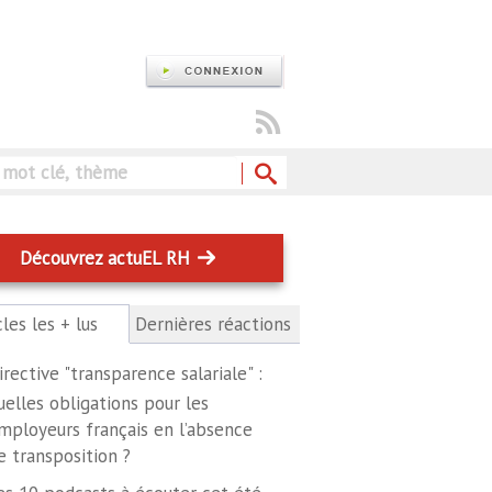
Rechercher
Découvrez actuEL RH
cles les + lus
(onglet
Dernières réactions
actif)
irective "transparence salariale" :
uelles obligations pour les
mployeurs français en l’absence
e transposition ?