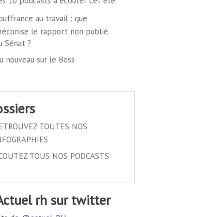
es 10 podcasts à écouter cet été
ouffrance au travail : que
réconise le rapport non publié
u Sénat ?
u nouveau sur le Boss
dossiers
ETROUVEZ TOUTES NOS
NFOGRAPHIES
COUTEZ TOUS NOS PODCASTS
@actuel rh sur twitter