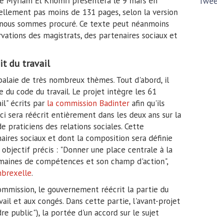
stre Myriam El Khomri présentera le 9 mars en
Twee
ellement pas moins de 131 pages, selon la version
s nous sommes procuré. Ce texte peut néanmoins
vations des magistrats, des partenaires sociaux et
t du travail
i balaie de très nombreux thèmes. Tout d'abord, il
 du code du travail. Le projet intègre les 61
il" écrits par
la commission Badinter
afin qu'ils
ci sera réécrit entièrement dans les deux ans sur la
 praticiens des relations sociales. Cette
aires sociaux et dont la composition sera définie
n objectif précis : "Donner une place centrale à la
domaines de compétences et son champ d'action",
brexelle
.
ommission, le gouvernement réécrit la partie du
ail et aux congés. Dans cette partie, l'avant-projet
dre public"), la portée d'un accord sur le sujet