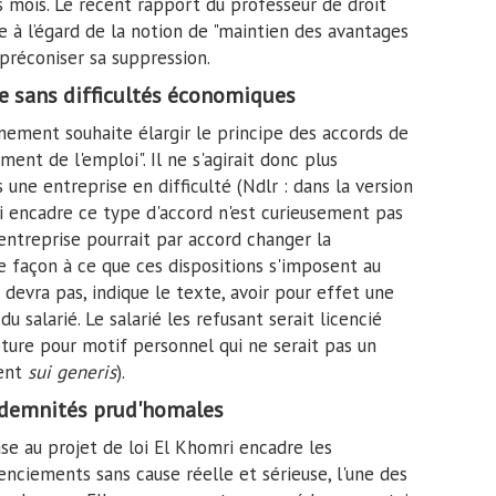
s mois. Le récent rapport du professeur de droit
ue à l’égard de la notion de "maintien des avantages
à préconiser sa suppression.
e sans difficultés économiques
nement souhaite élargir le principe des accords de
ent de l'emploi". Il ne s'agirait donc plus
une entreprise en difficulté (Ndlr : dans la version
qui encadre ce type d'accord n'est curieusement pas
ntreprise pourrait par accord changer la
e façon à ce que ces dispositions s'imposent au
 devra pas, indique le texte, avoir pour effet une
 salarié. Le salarié les refusant serait licencié
pture pour motif personnel qui ne serait pas un
ment
sui generis
).
ndemnités prud'homales
se au projet de loi El Khomri encadre les
nciements sans cause réelle et sérieuse, l'une des