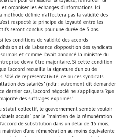
ciation pour en assurer la loyauté, renforcer "la
 et organiser les échanges d’informations. Ici
 méthode définie n’affectera pas la validité des
qu’est respecté le principe de loyauté entre les
ectifs seront conclus pour une durée de 5 ans.
 les conditions de validité des accords
adhésion et de l’absence d’opposition des syndicats
ésormais et comme l’avait annoncé la ministre du
ntreprise devra être majoritaire. Si cette condition
que l’accord recueille la signature d’un ou de
ns 30% de représentativité, ce ou ces syndicats
ultation des salariés" (ndlr : autrement dit demander
ce dernier cas, l’accord négocié ne s’appliquera "que
a majorité des suffrages exprimés".
du statut collectif, le gouvernement semble vouloir
viduels acquis" par le "maintien de la rémunération
’accord de substitution dans un délai de 15 mois,
au maintien d’une rémunération au moins équivalente