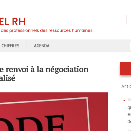
CHIFFRES
AGENDA
 le renvoi à la négociation
alisé
Arti
D
q
e
d