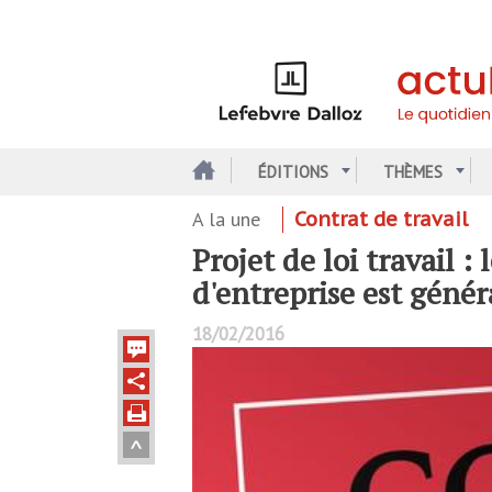
Aller
au
contenu
principal
ÉDITIONS
THÈMES
A la une
Contrat de travail
Projet de loi travail :
d'entreprise est génér
18/02/2016