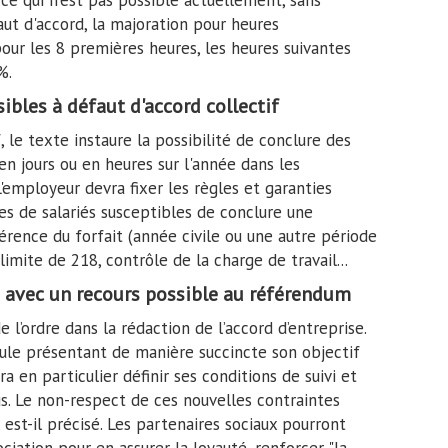
 ce qui n'est pas possible actuellement, sans
aut d'accord, la majoration pour heures
our les 8 premières heures, les heures suivantes
%.
ibles à défaut d'accord collectif
 le texte instaure la possibilité de conclure des
en jours ou en heures sur l'année dans les
L'employeur devra fixer les règles et garanties
ies de salariés susceptibles de conclure une
érence du forfait (année civile ou une autre période
imite de 218, contrôle de la charge de travail...
e avec un recours possible au référendum
 l’ordre dans la rédaction de l’accord d’entreprise.
ule présentant de manière succincte son objectif
 en particulier définir ses conditions de suivi et
. Le non-respect de ces nouvelles contraintes
, est-il précisé. Les partenaires sociaux pourront