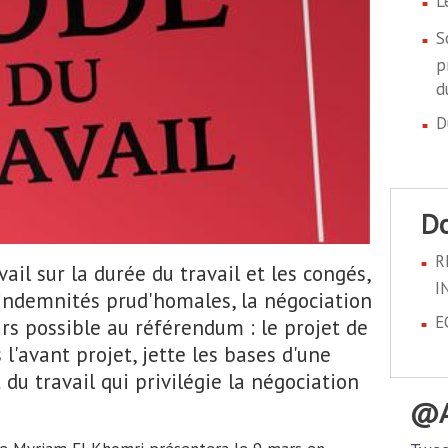
L
S
p
d
D
R
ail sur la durée du travail et les congés,
I
indemnités prud'homales, la négociation
E
urs possible au référendum : le projet de
 l'avant projet, jette les bases d'une
 du travail qui privilégie la négociation