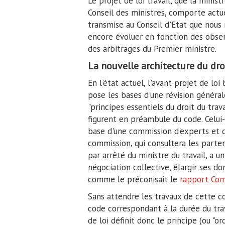
Le projet de loi travail, que la mini
Conseil des ministres, comporte actu
transmise au Conseil d'Etat que nou
encore évoluer en fonction des obser
des arbitrages du Premier ministre.
La nouvelle architecture du droi
En l'état actuel, l'avant projet de lo
pose les bases d'une révision générale
"principes essentiels du droit du trava
figurent en préambule du code. Celui-
base d'une commission d'experts et de
commission, qui consultera les parten
par arrêté du ministre du travail, a u
négociation collective, élargir ses 
comme le préconisait le
rapport Com
Sans attendre les travaux de cette c
code correspondant à la durée du trav
de loi définit donc le principe (ou "or