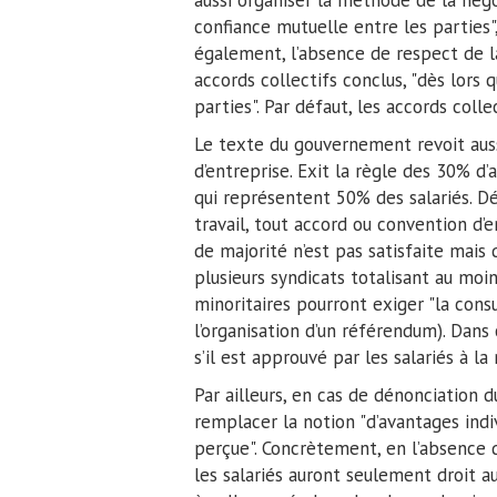
aussi organiser la méthode de la négo
confiance mutuelle entre les parties",
également, l’absence de respect de la
accords collectifs conclus, "dès lors 
parties". Par défaut, les accords coll
Le texte du gouvernement revoit aussi
d’entreprise. Exit la règle des 30% d’
qui représentent 50% des salariés. D
travail, tout accord ou convention d’e
de majorité n’est pas satisfaite mais 
plusieurs syndicats totalisant au moi
minoritaires pourront exiger "la cons
l’organisation d’un référendum). Dans 
s’il est approuvé par les salariés à l
Par ailleurs, en cas de dénonciation 
remplacer la notion "d’avantages indi
perçue". Concrètement, en l’absence d
les salariés auront seulement droit 