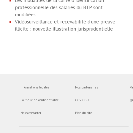
Les modalités de la carte d'identification
professionnelle des salariés du BTP sont
modifiées
Vidéosurveillance et recevabilité d'une preuve
illicite : nouvelle illustration jurisprudentielle
Informations légales
Nos partenaires
Pa
Politique de confidentialité
CGV-CGU
Q
Nous contacter
Plan du site