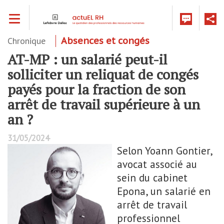
Aller
Toggle navigation
au
contenu
principal
Chronique
Absences et congés
AT-MP : un salarié peut-il
solliciter un reliquat de congés
payés pour la fraction de son
arrêt de travail supérieure à un
an ?
31/05/2024
Selon Yoann Gontier,
avocat associé au
sein du cabinet
Epona, un salarié en
arrêt de travail
professionnel