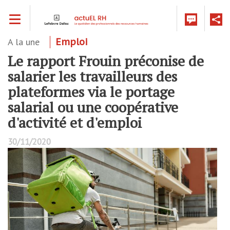
Aller
Toggle navigation
au
contenu
principal
A la une
Emploi
Le rapport Frouin préconise de
salarier les travailleurs des
plateformes via le portage
salarial ou une coopérative
d'activité et d'emploi
30/11/2020