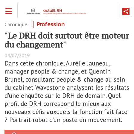
Aller
Toggle navigation
au
contenu
principal
Chronique
Profession
"Le DRH doit surtout être moteur
du changement"
04/07/2019
Dans cette chronique, Aurélie Jauneau,
manager people & change, et Quentin
Brunel, consultant people & change au sein
du cabinet Wavestone analysent les résultats
d'une enquête sur le DRH de demain. Quel
profil de DRH correspond le mieux aux
nouveaux défis auxquels la fonction fait face
? Portrait-robot d’un poste en mouvement.