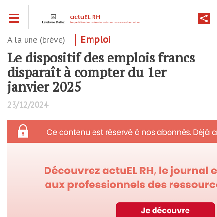
Aller
Toggle navigation
au
contenu
principal
A la une (brève)
Emploi
Le dispositif des emplois francs
disparaît à compter du 1er
janvier 2025
23/12/2024