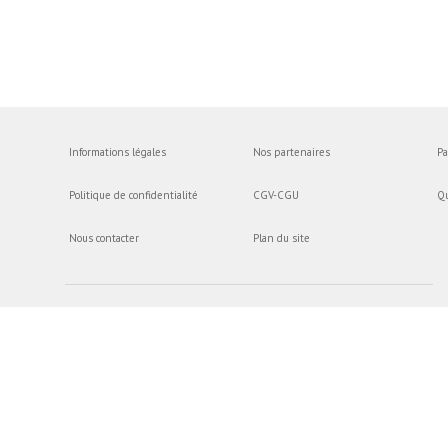
Informations légales
Nos partenaires
Pa
Politique de confidentialité
CGV-CGU
Q
Nous contacter
Plan du site