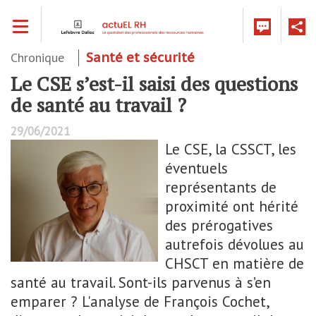
Aller
Toggle navigation
au
contenu
principal
Chronique
Santé et sécurité
Le CSE s’est-il saisi des questions
de santé au travail ?
29/06/2021
Le CSE, la CSSCT, les
éventuels
représentants de
proximité ont hérité
des prérogatives
autrefois dévolues au
CHSCT en matière de
santé au travail. Sont-ils parvenus à s’en
emparer ? L'analyse de François Cochet,