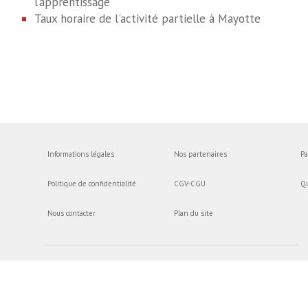
l’apprentissage
Taux horaire de l'activité partielle à Mayotte
Informations légales
Nos partenaires
Pa
Politique de confidentialité
CGV-CGU
Q
Nous contacter
Plan du site