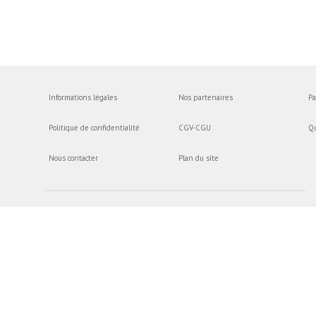
Informations légales
Nos partenaires
Pa
Politique de confidentialité
CGV-CGU
Q
Nous contacter
Plan du site