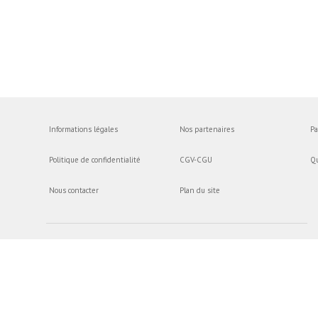
Informations légales
Nos partenaires
Pa
Politique de confidentialité
CGV-CGU
Q
Nous contacter
Plan du site