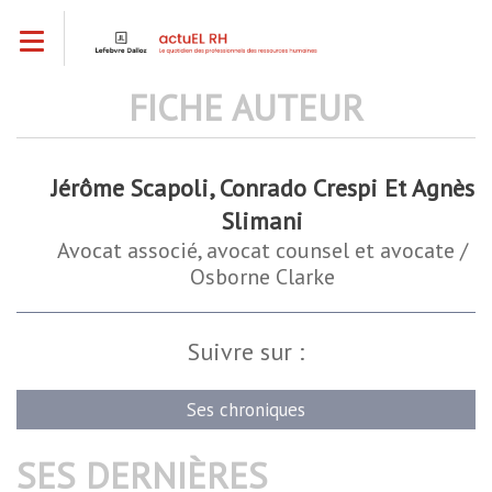
Aller
Toggle navigation
au
contenu
principal
FICHE AUTEUR
Jérôme Scapoli, Conrado Crespi Et Agnès
Slimani
Avocat associé, avocat counsel et avocate /
Osborne Clarke
Suivre sur :
Ses chroniques
SES DERNIÈRES